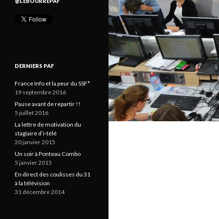
@LEBOURREPAF
DERNIERS PAF
France Info et la peur du SSF*
19 septembre 2016
Pause avant de repartir !!
5 juillet 2016
La lettre de motivation du
stagiaire d’i-télé
20 janvier 2015
Un soir à Ponteau Combo
5 janvier 2015
En direct des coulisses du 31
à la télévision
31 décembre 2014