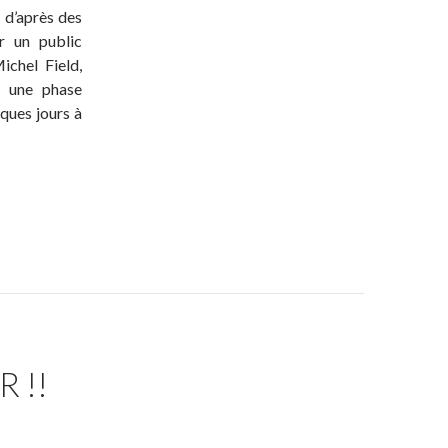
, d’après des
r un public
ichel Field,
u une phase
ques jours à
 !!