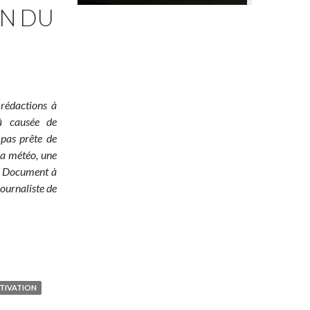
ON DU
 rédactions à
jà causée de
 pas prête de
 la météo, une
é ! Document à
ournaliste de
TIVATION