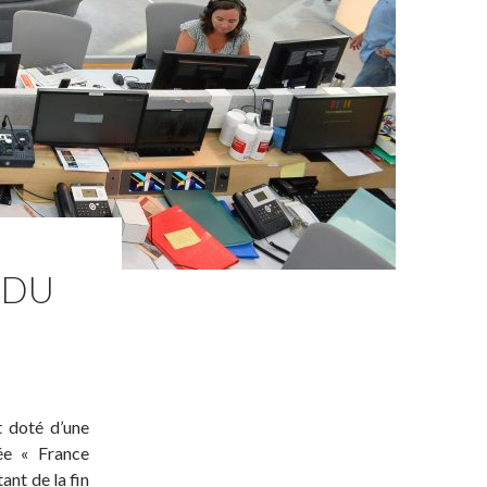
 DU
t doté d’une
ée « France
ant de la fin