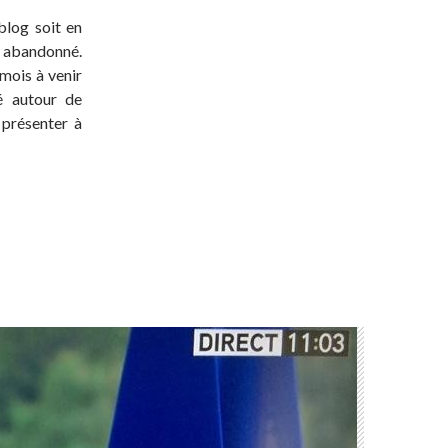
blog soit en
t abandonné.
 mois à venir
té autour de
 présenter à