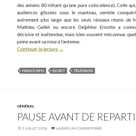
des années 80 n’étant qu’une pure coïncidence). Celle qui
audiences glissées sous le manteau, semble conquéri
autrement plus large que les seuls réseaux réunis de M
Mathieu Gallet ou encore Delphine Ernotte a conn
décisive et inattendue, mais bien souvent méconnue, quel
peine avant sa mise à l’antenne.
Continuer la lecture
→
FRANCE INFO
SECRET
TÉLÉVISION
GÉNÉRAL
PAUSE AVANT DE REPARTIR
5 JUILLET 2016
LAISSER UN COMMENTAIRE