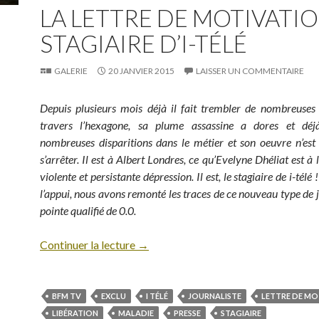
LA LETTRE DE MOTIVATI
STAGIAIRE D’I-TÉLÉ
GALERIE
20 JANVIER 2015
LAISSER UN COMMENTAIRE
Depuis plusieurs mois déjà il fait trembler de nombreuses
travers l’hexagone, sa plume assassine a dores et dé
nombreuses disparitions dans le métier et son oeuvre n’est
s’arrêter. Il est à Albert Londres, ce qu’Evelyne Dhéliat est à
violente et persistante dépression. Il est, le stagiaire de i-tél
l’appui, nous avons remonté les traces de ce nouveau type de j
pointe qualifié de 0.0.
Continuer la lecture
→
BFM TV
EXCLU
I TÉLÉ
JOURNALISTE
LETTRE DE MO
LIBÉRATION
MALADIE
PRESSE
STAGIAIRE