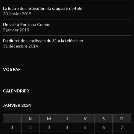
La lettre de motivation du stagiaire d’i-télé
20 janvier 2015
Un soir à Ponteau Combo
5 janvier 2015
En direct des coulisses du 31 à la télévision
31 décembre 2014
VOS PAF
CALENDRIER
JANVIER 2024
L
M
M
J
V
S
D
1
2
3
4
5
6
7