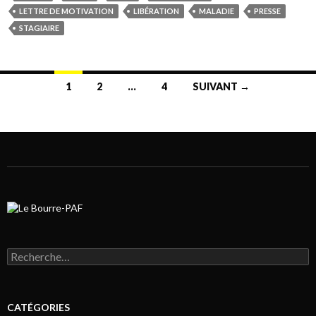
LETTRE DE MOTIVATION
LIBÉRATION
MALADIE
PRESSE
STAGIAIRE
1
2
…
4
SUIVANT →
Navigation au sein des articles
Rechercher :
CATÉGORIES