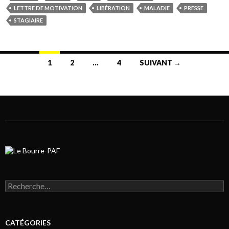
LETTRE DE MOTIVATION
LIBÉRATION
MALADIE
PRESSE
STAGIAIRE
1
2
…
4
SUIVANT →
Navigation au sein des articles
Rechercher :
CATÉGORIES