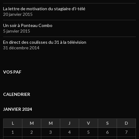
La lettre de motivation du stagiaire d’i-télé
20 janvier 2015
Un soir à Ponteau Combo
5 janvier 2015
En direct des coulisses du 31 à la télévision
31 décembre 2014
VOS PAF
CALENDRIER
JANVIER 2024
L
M
M
J
V
S
D
1
2
3
4
5
6
7