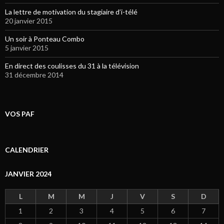
La lettre de motivation du stagiaire d’i-télé
20 janvier 2015
Un soir à Ponteau Combo
5 janvier 2015
En direct des coulisses du 31 à la télévision
31 décembre 2014
VOS PAF
CALENDRIER
JANVIER 2024
L
M
M
J
V
S
D
1
2
3
4
5
6
7