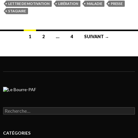
LETTRE DE MOTIVATION
LIBÉRATION
MALADIE
PRESSE
STAGIAIRE
1
2
…
4
SUIVANT →
Navigation au sein des articles
Rechercher :
CATÉGORIES