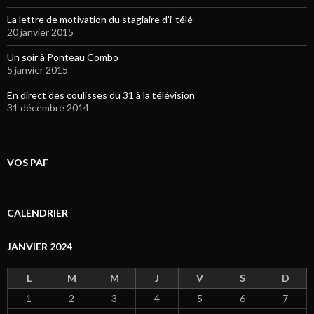
La lettre de motivation du stagiaire d’i-télé
20 janvier 2015
Un soir à Ponteau Combo
5 janvier 2015
En direct des coulisses du 31 à la télévision
31 décembre 2014
VOS PAF
CALENDRIER
JANVIER 2024
L
M
M
J
V
S
D
1
2
3
4
5
6
7