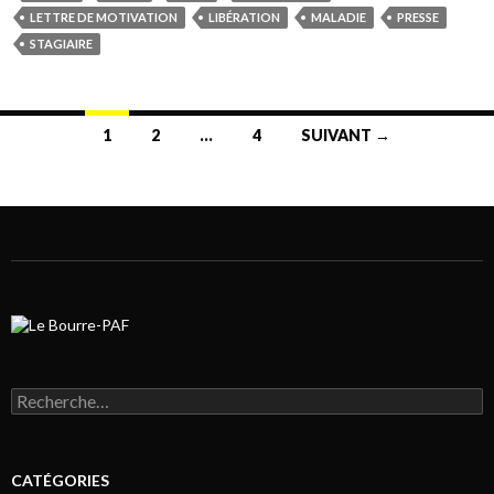
LETTRE DE MOTIVATION
LIBÉRATION
MALADIE
PRESSE
STAGIAIRE
1
2
…
4
SUIVANT →
Navigation au sein des articles
Rechercher :
CATÉGORIES