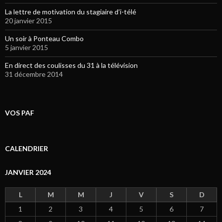
La lettre de motivation du stagiaire d’i-télé
20 janvier 2015
Un soir à Ponteau Combo
5 janvier 2015
En direct des coulisses du 31 à la télévision
31 décembre 2014
VOS PAF
CALENDRIER
JANVIER 2024
L
M
M
J
V
S
D
1
2
3
4
5
6
7