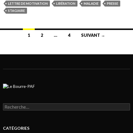
LETTRE DE MOTIVATION
LIBÉRATION
MALADIE
PRESSE
STAGIAIRE
1
2
…
4
SUIVANT →
Navigation au sein des articles
Rechercher :
CATÉGORIES