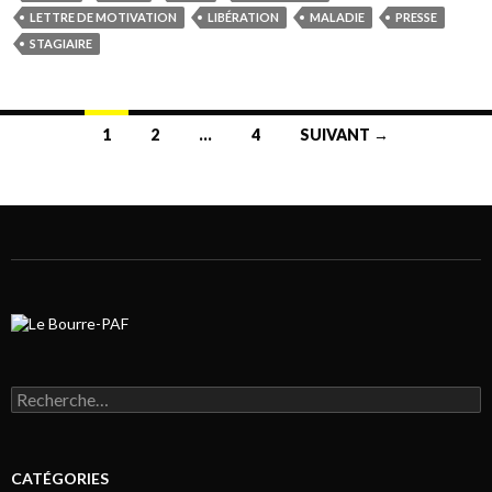
LETTRE DE MOTIVATION
LIBÉRATION
MALADIE
PRESSE
STAGIAIRE
1
2
…
4
SUIVANT →
Navigation au sein des articles
Rechercher :
CATÉGORIES