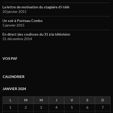
La lettre de motivation du stagiaire d’i-télé
20 janvier 2015
Un soir à Ponteau Combo
5 janvier 2015
En direct des coulisses du 31 à la télévision
31 décembre 2014
VOS PAF
CALENDRIER
JANVIER 2024
L
M
M
J
V
S
D
1
2
3
4
5
6
7