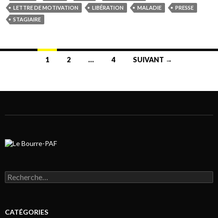
LETTRE DE MOTIVATION
LIBÉRATION
MALADIE
PRESSE
STAGIAIRE
1
2
…
4
SUIVANT →
Navigation au sein des articles
Rechercher :
CATÉGORIES