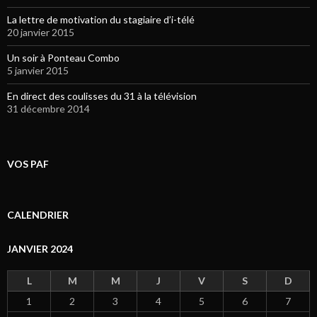
La lettre de motivation du stagiaire d’i-télé
20 janvier 2015
Un soir à Ponteau Combo
5 janvier 2015
En direct des coulisses du 31 à la télévision
31 décembre 2014
VOS PAF
CALENDRIER
JANVIER 2024
L
M
M
J
V
S
D
1
2
3
4
5
6
7