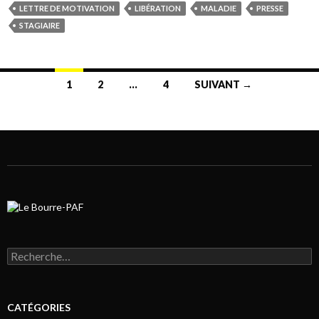
LETTRE DE MOTIVATION
LIBÉRATION
MALADIE
PRESSE
STAGIAIRE
1
2
…
4
SUIVANT →
Navigation au sein des articles
Rechercher :
CATÉGORIES