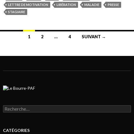
LETTRE DE MOTIVATION
LIBÉRATION
MALADIE
PRESSE
STAGIAIRE
1
2
…
4
SUIVANT →
Navigation au sein des articles
Rechercher :
CATÉGORIES