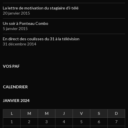
La lettre de motivation du stagiaire d’i-télé
20 janvier 2015
Un soir à Ponteau Combo
5 janvier 2015
En direct des coulisses du 31 à la télévision
31 décembre 2014
VOS PAF
CALENDRIER
JANVIER 2024
L
M
M
J
V
S
D
1
2
3
4
5
6
7