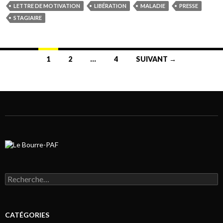
LETTRE DE MOTIVATION
LIBÉRATION
MALADIE
PRESSE
STAGIAIRE
1
2
…
4
SUIVANT →
Navigation au sein des articles
Rechercher :
CATÉGORIES