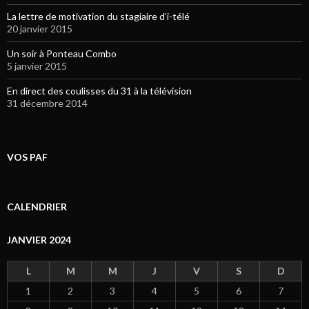
La lettre de motivation du stagiaire d’i-télé
20 janvier 2015
Un soir à Ponteau Combo
5 janvier 2015
En direct des coulisses du 31 à la télévision
31 décembre 2014
VOS PAF
CALENDRIER
JANVIER 2024
L
M
M
J
V
S
D
1
2
3
4
5
6
7