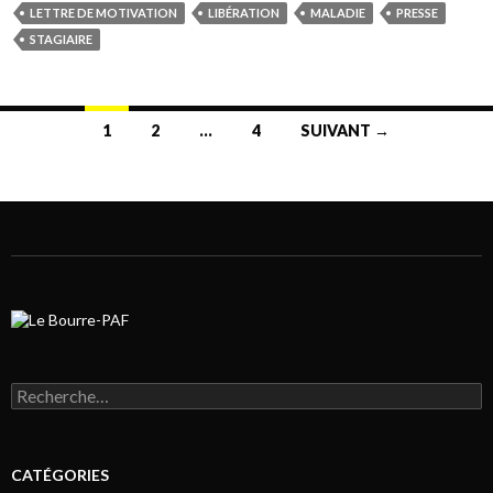
LETTRE DE MOTIVATION
LIBÉRATION
MALADIE
PRESSE
STAGIAIRE
1
2
…
4
SUIVANT →
Navigation au sein des articles
Rechercher :
CATÉGORIES