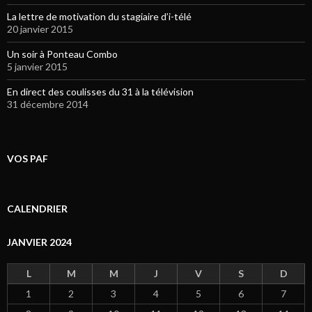
La lettre de motivation du stagiaire d’i-télé
20 janvier 2015
Un soir à Ponteau Combo
5 janvier 2015
En direct des coulisses du 31 à la télévision
31 décembre 2014
VOS PAF
CALENDRIER
JANVIER 2024
L
M
M
J
V
S
D
1
2
3
4
5
6
7