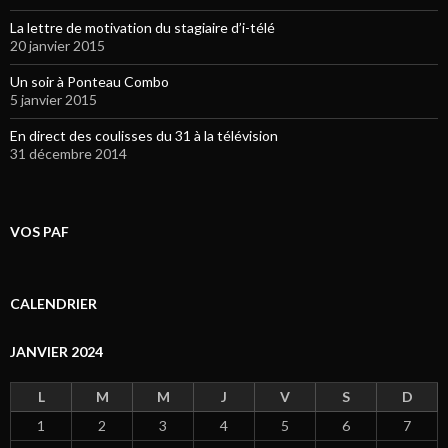
La lettre de motivation du stagiaire d’i-télé
20 janvier 2015
Un soir à Ponteau Combo
5 janvier 2015
En direct des coulisses du 31 à la télévision
31 décembre 2014
VOS PAF
CALENDRIER
JANVIER 2024
L
M
M
J
V
S
D
1
2
3
4
5
6
7