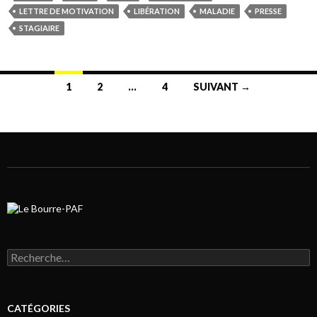
LETTRE DE MOTIVATION
LIBÉRATION
MALADIE
PRESSE
STAGIAIRE
1
2
…
4
SUIVANT →
Navigation au sein des articles
Rechercher :
CATÉGORIES