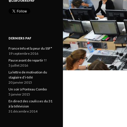
@LEBOURREPAF
DERNIERS PAF
France Info et la peur du SSF*
19 septembre 2016
Pause avant de repartir !!
5 juillet 2016
La lettre de motivation du
stagiaire d’i-télé
20 janvier 2015
Un soir à Ponteau Combo
5 janvier 2015
En direct des coulisses du 31
à la télévision
31 décembre 2014