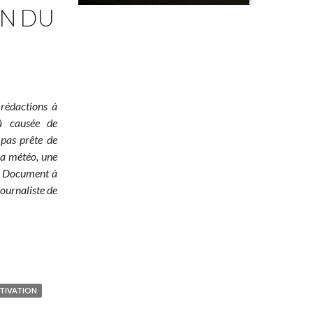
ON DU
 rédactions à
jà causée de
 pas prête de
 la météo, une
é ! Document à
ournaliste de
TIVATION