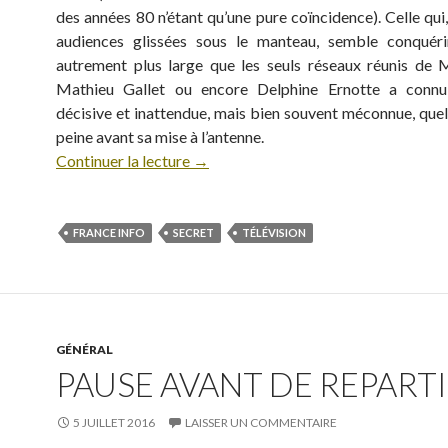
des années 80 n’étant qu’une pure coïncidence). Celle qui
audiences glissées sous le manteau, semble conquéri
autrement plus large que les seuls réseaux réunis de M
Mathieu Gallet ou encore Delphine Ernotte a conn
décisive et inattendue, mais bien souvent méconnue, quel
peine avant sa mise à l’antenne.
Continuer la lecture
→
FRANCE INFO
SECRET
TÉLÉVISION
GÉNÉRAL
PAUSE AVANT DE REPARTIR
5 JUILLET 2016
LAISSER UN COMMENTAIRE