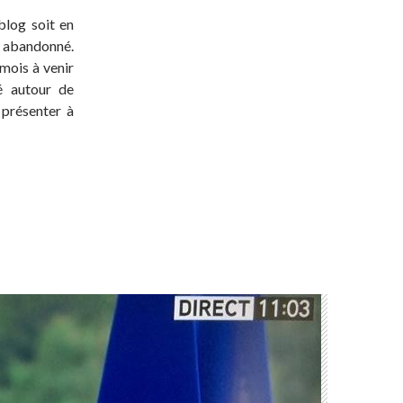
blog soit en
t abandonné.
 mois à venir
té autour de
 présenter à