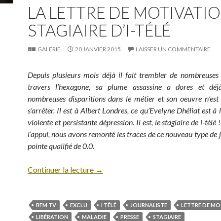
LA LETTRE DE MOTIVATI
STAGIAIRE D’I-TÉLÉ
GALERIE
20 JANVIER 2015
LAISSER UN COMMENTAIRE
Depuis plusieurs mois déjà il fait trembler de nombreuses
travers l’hexagone, sa plume assassine a dores et dé
nombreuses disparitions dans le métier et son oeuvre n’est
s’arrêter. Il est à Albert Londres, ce qu’Evelyne Dhéliat est à
violente et persistante dépression. Il est, le stagiaire de i-tél
l’appui, nous avons remonté les traces de ce nouveau type de j
pointe qualifié de 0.0.
Continuer la lecture
→
BFM TV
EXCLU
I TÉLÉ
JOURNALISTE
LETTRE DE MO
LIBÉRATION
MALADIE
PRESSE
STAGIAIRE