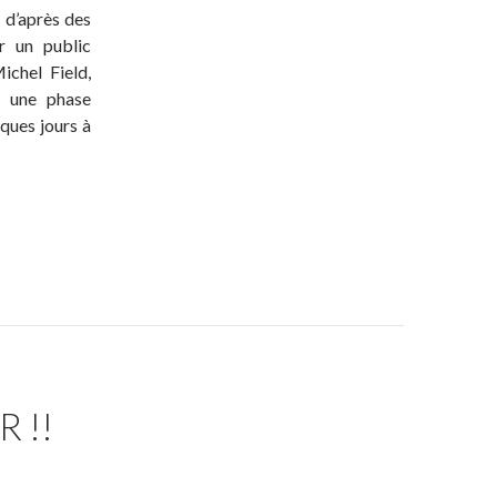
, d’après des
r un public
ichel Field,
u une phase
ques jours à
 !!