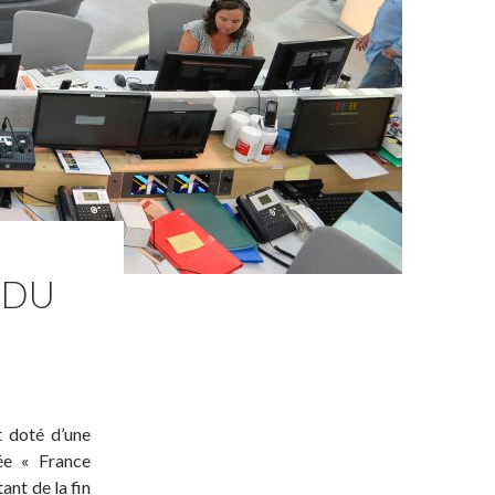
 DU
t doté d’une
ée « France
ant de la fin