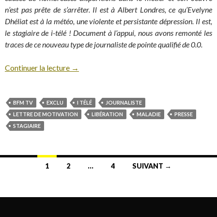
n’est pas prête de s’arrêter. Il est à Albert Londres, ce qu’Evelyne
Dhéliat est à la météo, une violente et persistante dépression. Il est,
le stagiaire de i-télé ! Document à l’appui, nous avons remonté les
traces de ce nouveau type de journaliste de pointe qualifié de 0.0.
Continuer la lecture
→
BFM TV
EXCLU
I TÉLÉ
JOURNALISTE
LETTRE DE MOTIVATION
LIBÉRATION
MALADIE
PRESSE
STAGIAIRE
1
2
…
4
SUIVANT →
Navigation au sein des articles