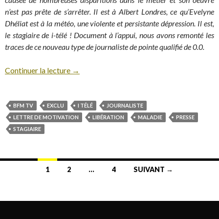
n’est pas prête de s’arrêter. Il est à Albert Londres, ce qu’Evelyne
Dhéliat est à la météo, une violente et persistante dépression. Il est,
le stagiaire de i-télé ! Document à l’appui, nous avons remonté les
traces de ce nouveau type de journaliste de pointe qualifié de 0.0.
Continuer la lecture
→
BFM TV
EXCLU
I TÉLÉ
JOURNALISTE
LETTRE DE MOTIVATION
LIBÉRATION
MALADIE
PRESSE
STAGIAIRE
1
2
…
4
SUIVANT →
Navigation au sein des articles