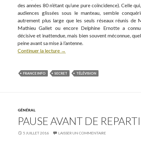
des années 80 n’étant qu’une pure coïncidence). Celle qui
audiences glissées sous le manteau, semble conquéri
autrement plus large que les seuls réseaux réunis de M
Mathieu Gallet ou encore Delphine Ernotte a conn
décisive et inattendue, mais bien souvent méconnue, quel
peine avant sa mise à l’antenne.
Continuer la lecture
→
FRANCE INFO
SECRET
TÉLÉVISION
GÉNÉRAL
PAUSE AVANT DE REPARTIR
5 JUILLET 2016
LAISSER UN COMMENTAIRE