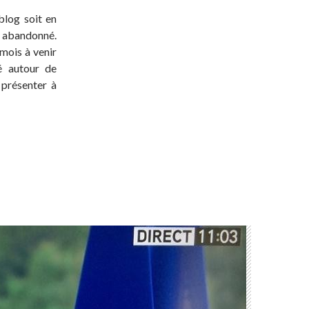
blog soit en
t abandonné.
 mois à venir
té autour de
 présenter à