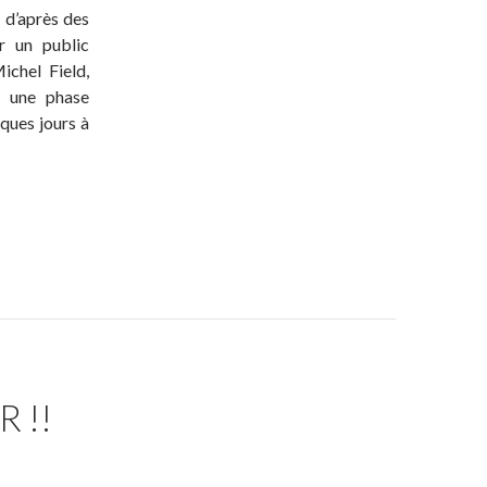
, d’après des
r un public
ichel Field,
u une phase
ques jours à
 !!