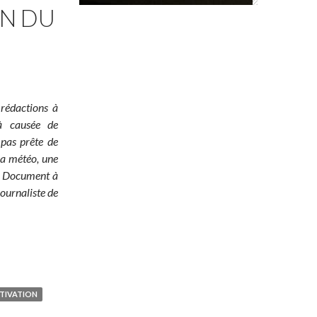
ON DU
 rédactions à
jà causée de
 pas prête de
 la météo, une
é ! Document à
ournaliste de
TIVATION