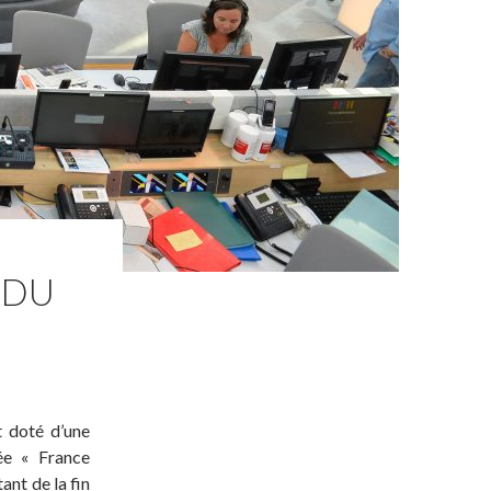
 DU
t doté d’une
ée « France
ant de la fin