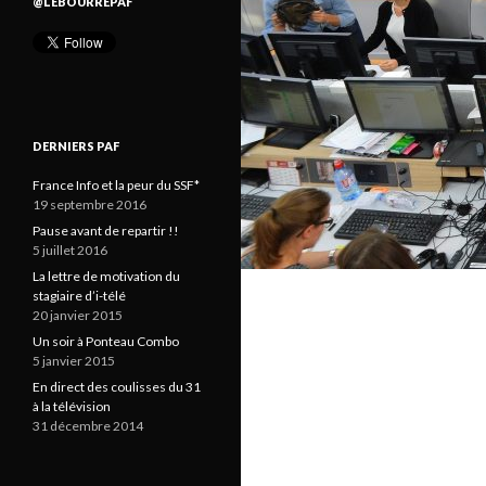
@LEBOURREPAF
DERNIERS PAF
France Info et la peur du SSF*
19 septembre 2016
Pause avant de repartir !!
5 juillet 2016
La lettre de motivation du
stagiaire d’i-télé
20 janvier 2015
Un soir à Ponteau Combo
5 janvier 2015
En direct des coulisses du 31
à la télévision
31 décembre 2014