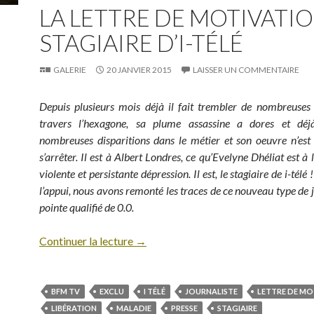
LA LETTRE DE MOTIVATI
STAGIAIRE D’I-TÉLÉ
GALERIE
20 JANVIER 2015
LAISSER UN COMMENTAIRE
Depuis plusieurs mois déjà il fait trembler de nombreuses
travers l’hexagone, sa plume assassine a dores et dé
nombreuses disparitions dans le métier et son oeuvre n’est
s’arrêter. Il est à Albert Londres, ce qu’Evelyne Dhéliat est à
violente et persistante dépression. Il est, le stagiaire de i-tél
l’appui, nous avons remonté les traces de ce nouveau type de j
pointe qualifié de 0.0.
Continuer la lecture
→
BFM TV
EXCLU
I TÉLÉ
JOURNALISTE
LETTRE DE MO
LIBÉRATION
MALADIE
PRESSE
STAGIAIRE