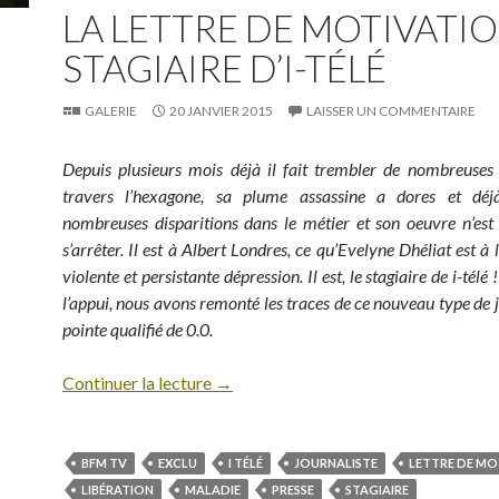
LA LETTRE DE MOTIVATI
STAGIAIRE D’I-TÉLÉ
GALERIE
20 JANVIER 2015
LAISSER UN COMMENTAIRE
Depuis plusieurs mois déjà il fait trembler de nombreuses
travers l’hexagone, sa plume assassine a dores et dé
nombreuses disparitions dans le métier et son oeuvre n’est
s’arrêter. Il est à Albert Londres, ce qu’Evelyne Dhéliat est à
violente et persistante dépression. Il est, le stagiaire de i-tél
l’appui, nous avons remonté les traces de ce nouveau type de j
pointe qualifié de 0.0.
Continuer la lecture
→
BFM TV
EXCLU
I TÉLÉ
JOURNALISTE
LETTRE DE MO
LIBÉRATION
MALADIE
PRESSE
STAGIAIRE