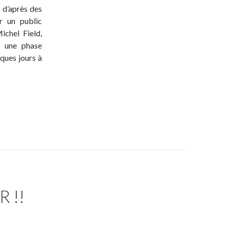
, d’après des
r un public
ichel Field,
u une phase
ques jours à
 !!