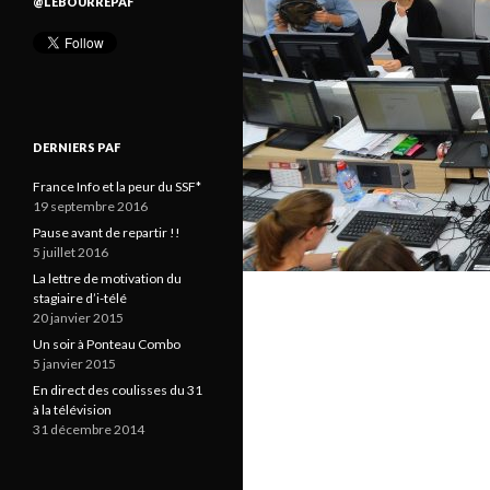
@LEBOURREPAF
DERNIERS PAF
France Info et la peur du SSF*
19 septembre 2016
Pause avant de repartir !!
5 juillet 2016
La lettre de motivation du
stagiaire d’i-télé
20 janvier 2015
Un soir à Ponteau Combo
5 janvier 2015
En direct des coulisses du 31
à la télévision
31 décembre 2014