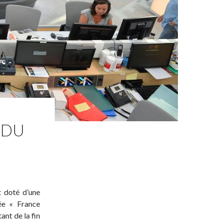
 DU
t doté d’une
ée « France
ant de la fin