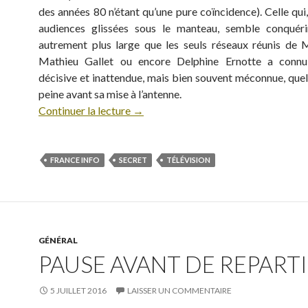
des années 80 n’étant qu’une pure coïncidence). Celle qui
audiences glissées sous le manteau, semble conquéri
autrement plus large que les seuls réseaux réunis de M
Mathieu Gallet ou encore Delphine Ernotte a conn
décisive et inattendue, mais bien souvent méconnue, quel
peine avant sa mise à l’antenne.
Continuer la lecture
→
FRANCE INFO
SECRET
TÉLÉVISION
GÉNÉRAL
PAUSE AVANT DE REPARTIR
5 JUILLET 2016
LAISSER UN COMMENTAIRE