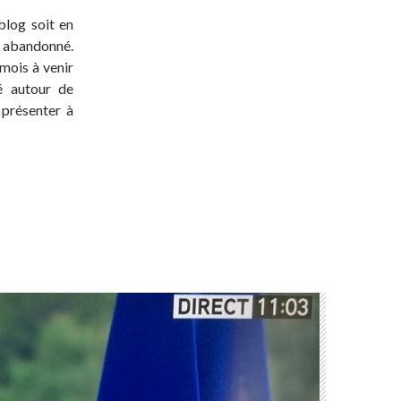
blog soit en
t abandonné.
 mois à venir
té autour de
 présenter à