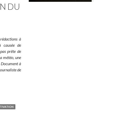
ON DU
 rédactions à
jà causée de
 pas prête de
 la météo, une
é ! Document à
ournaliste de
TIVATION