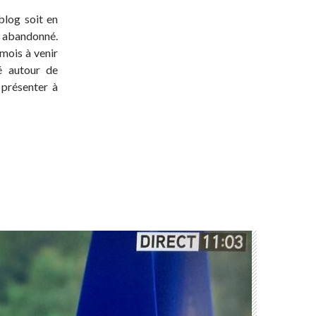
blog soit en
t abandonné.
 mois à venir
té autour de
 présenter à