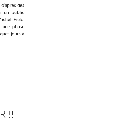
, d’après des
r un public
ichel Field,
u une phase
ques jours à
 !!