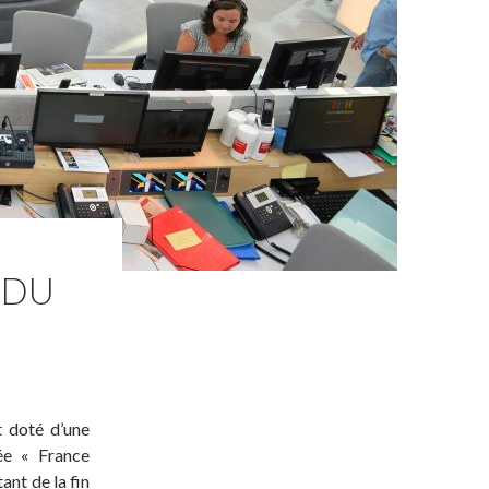
 DU
t doté d’une
ée « France
ant de la fin