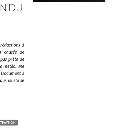
ON DU
 rédactions à
jà causée de
 pas prête de
 la météo, une
é ! Document à
ournaliste de
TIVATION