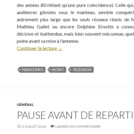
des années 80 n’étant qu’une pure coïncidence). Celle qui
audiences glissées sous le manteau, semble conquéri
autrement plus large que les seuls réseaux réunis de M
Mathieu Gallet ou encore Delphine Ernotte a conn
décisive et inattendue, mais bien souvent méconnue, quel
peine avant sa mise à l’antenne.
Continuer la lecture
→
FRANCE INFO
SECRET
TÉLÉVISION
GÉNÉRAL
PAUSE AVANT DE REPARTIR
5 JUILLET 2016
LAISSER UN COMMENTAIRE