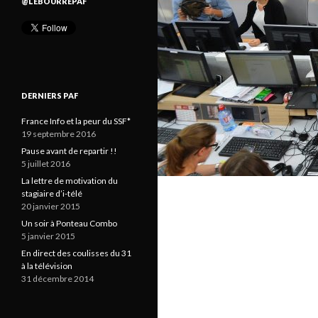
@LEBOURREPAF
DERNIERS PAF
France Info et la peur du SSF*
19 septembre 2016
Pause avant de repartir !!
5 juillet 2016
La lettre de motivation du
stagiaire d’i-télé
20 janvier 2015
Un soir à Ponteau Combo
5 janvier 2015
En direct des coulisses du 31
à la télévision
31 décembre 2014