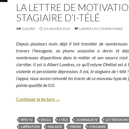
LA LETTRE DE MOTIVATI
STAGIAIRE D’I-TÉLÉ
GALERIE
20 JANVIER 2015
LAISSER UN COMMENTAIRE
Depuis plusieurs mois déjà il fait trembler de nombreuses
travers l’hexagone, sa plume assassine a dores et dé
nombreuses disparitions dans le métier et son oeuvre n’est
s’arrêter. Il est à Albert Londres, ce qu’Evelyne Dhéliat est à
violente et persistante dépression. Il est, le stagiaire de i-tél
l’appui, nous avons remonté les traces de ce nouveau type de j
pointe qualifié de 0.0.
Continuer la lecture
→
BFM TV
EXCLU
I TÉLÉ
JOURNALISTE
LETTRE DE MO
LIBÉRATION
MALADIE
PRESSE
STAGIAIRE