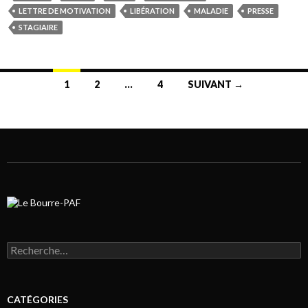
LETTRE DE MOTIVATION
LIBÉRATION
MALADIE
PRESSE
STAGIAIRE
1
2
…
4
SUIVANT →
Navigation au sein des articles
Rechercher :
CATÉGORIES