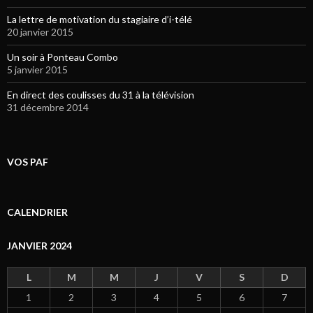
La lettre de motivation du stagiaire d’i-télé
20 janvier 2015
Un soir à Ponteau Combo
5 janvier 2015
En direct des coulisses du 31 à la télévision
31 décembre 2014
VOS PAF
CALENDRIER
JANVIER 2024
L
M
M
J
V
S
D
1
2
3
4
5
6
7