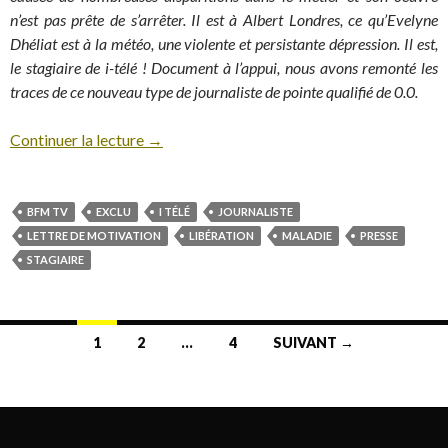
n’est pas prête de s’arrêter. Il est à Albert Londres, ce qu’Evelyne
Dhéliat est à la météo, une violente et persistante dépression. Il est,
le stagiaire de i-télé ! Document à l’appui, nous avons remonté les
traces de ce nouveau type de journaliste de pointe qualifié de 0.0.
Continuer la lecture
→
BFM TV
EXCLU
I TÉLÉ
JOURNALISTE
LETTRE DE MOTIVATION
LIBÉRATION
MALADIE
PRESSE
STAGIAIRE
1
2
…
4
SUIVANT →
Navigation au sein des articles