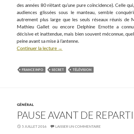
des années 80 n’étant qu’une pure coïncidence). Celle qui
audiences glissées sous le manteau, semble conquéri
autrement plus large que les seuls réseaux réunis de M
Mathieu Gallet ou encore Delphine Ernotte a conn
décisive et inattendue, mais bien souvent méconnue, quel
peine avant sa mise à l’antenne.
Continuer la lecture
→
FRANCE INFO
SECRET
TÉLÉVISION
GÉNÉRAL
PAUSE AVANT DE REPARTIR
5 JUILLET 2016
LAISSER UN COMMENTAIRE