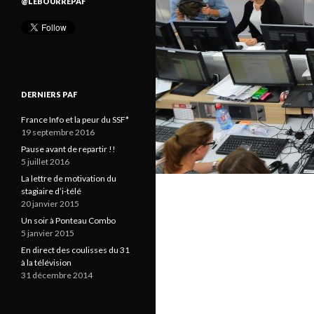
@LEBOURREPAF
DERNIERS PAF
France Info et la peur du SSF*
19 septembre 2016
Pause avant de repartir !!
5 juillet 2016
La lettre de motivation du
stagiaire d’i-télé
20 janvier 2015
Un soir à Ponteau Combo
5 janvier 2015
En direct des coulisses du 31
à la télévision
31 décembre 2014