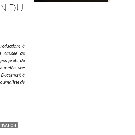
ON DU
 rédactions à
jà causée de
 pas prête de
 la météo, une
é ! Document à
ournaliste de
TIVATION