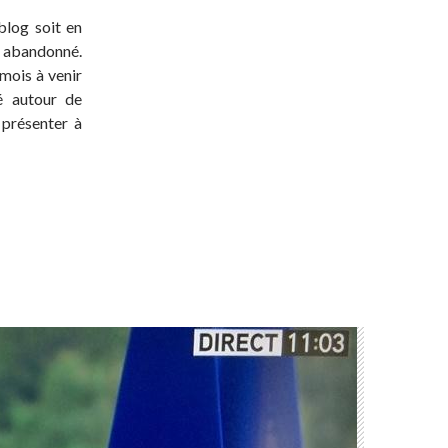
blog soit en
t abandonné.
 mois à venir
té autour de
 présenter à