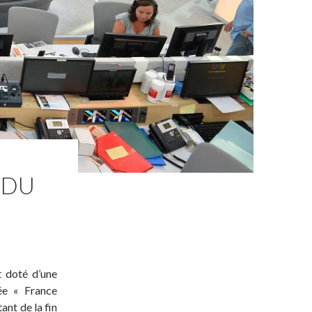
 DU
t doté d’une
ée « France
ant de la fin