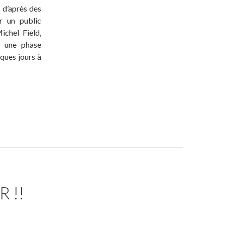
, d’après des
r un public
ichel Field,
u une phase
ques jours à
 !!