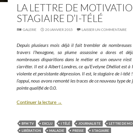
LA LETTRE DE MOTIVATI
STAGIAIRE D’I-TÉLÉ
GALERIE
20 JANVIER 2015
LAISSER UN COMMENTAIRE
Depuis plusieurs mois déjà il fait trembler de nombreuses
travers l’hexagone, sa plume assassine a dores et dé
nombreuses disparitions dans le métier et son oeuvre n’est
s’arrêter. Il est à Albert Londres, ce qu’Evelyne Dhéliat est à
violente et persistante dépression. Il est, le stagiaire de i-tél
l’appui, nous avons remonté les traces de ce nouveau type de j
pointe qualifié de 0.0.
Continuer la lecture
→
BFM TV
EXCLU
I TÉLÉ
JOURNALISTE
LETTRE DE MO
LIBÉRATION
MALADIE
PRESSE
STAGIAIRE