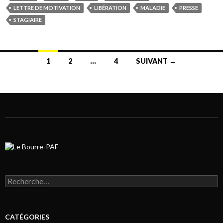
LETTRE DE MOTIVATION
LIBÉRATION
MALADIE
PRESSE
STAGIAIRE
1
2
…
4
SUIVANT →
Navigation au sein des articles
Rechercher :
CATÉGORIES