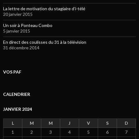
La lettre de motivation du stagiaire d’i-télé
20 janvier 2015
Un soir à Ponteau Combo
5 janvier 2015
En direct des coulisses du 31 à la télévision
31 décembre 2014
VOS PAF
CALENDRIER
JANVIER 2024
L
M
M
J
V
S
D
1
2
3
4
5
6
7