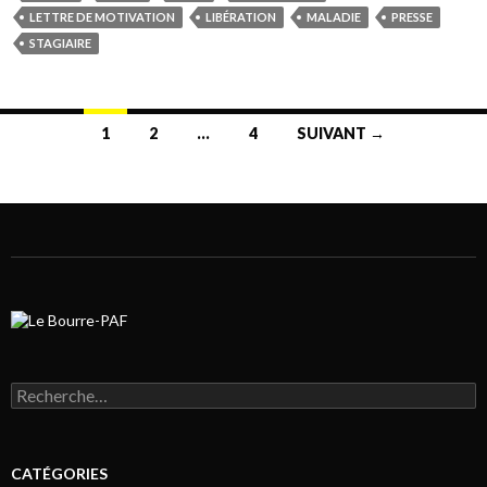
LETTRE DE MOTIVATION
LIBÉRATION
MALADIE
PRESSE
STAGIAIRE
1
2
…
4
SUIVANT →
Navigation au sein des articles
Rechercher :
CATÉGORIES