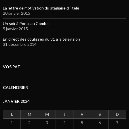
La lettre de motivation du stagiaire d’i-télé
20 janvier 2015
Un soir à Ponteau Combo
5 janvier 2015
En direct des coulisses du 31 à la télévision
31 décembre 2014
VOS PAF
CALENDRIER
JANVIER 2024
L
M
M
J
V
S
D
1
2
3
4
5
6
7