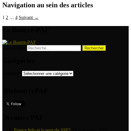
Navigation au sein des articles
1
2
…
4
Suivant →
Le Bourre-PAF
Rechercher :
Catégories
Catégories
@lebourrePAF
Derniers PAF
France Info et la peur du SSF*
19 septembre 2016