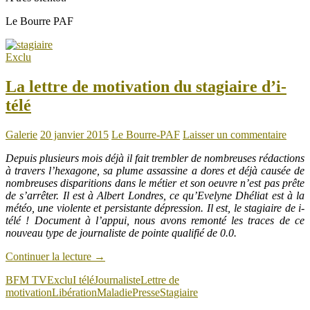
Le Bourre PAF
Exclu
La lettre de motivation du stagiaire d’i-
télé
Galerie
20 janvier 2015
Le Bourre-PAF
Laisser un commentaire
Depuis plusieurs mois déjà il fait trembler de nombreuses rédactions
à travers l’hexagone, sa plume assassine a dores et déjà causée de
nombreuses disparitions dans le métier et son oeuvre n’est pas prête
de s’arrêter. Il est à Albert Londres, ce qu’Evelyne Dhéliat est à la
météo, une violente et persistante dépression. Il est, le stagiaire de i-
télé ! Document à l’appui, nous avons remonté les traces de ce
nouveau type de journaliste de pointe qualifié de 0.0.
Continuer la lecture
→
BFM TV
Exclu
I télé
Journaliste
Lettre de
motivation
Libération
Maladie
Presse
Stagiaire