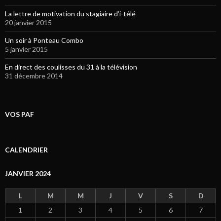
La lettre de motivation du stagiaire d’i-télé
20 janvier 2015
Un soir à Ponteau Combo
5 janvier 2015
En direct des coulisses du 31 à la télévision
31 décembre 2014
VOS PAF
CALENDRIER
JANVIER 2024
L
M
M
J
V
S
D
1
2
3
4
5
6
7