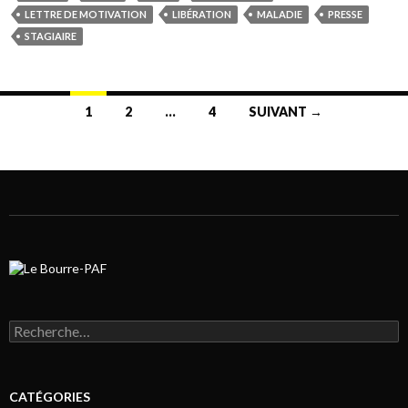
LETTRE DE MOTIVATION
LIBÉRATION
MALADIE
PRESSE
STAGIAIRE
1
2
…
4
SUIVANT →
Navigation au sein des articles
Rechercher :
CATÉGORIES