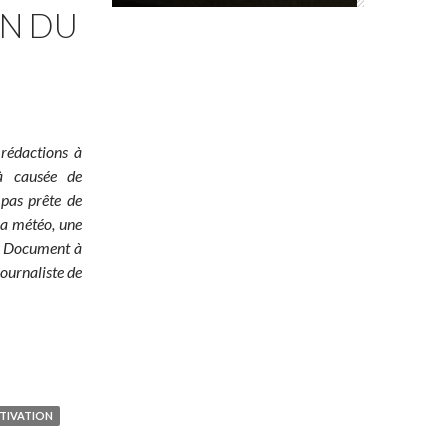
ON DU
 rédactions à
jà causée de
 pas prête de
 la météo, une
é ! Document à
ournaliste de
TIVATION