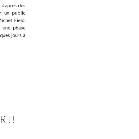
, d’après des
r un public
ichel Field,
u une phase
ques jours à
 !!