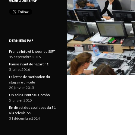
@LEBOURREPAF
DERNIERS PAF
France Info et la peur du SSF*
19 septembre 2016
Pause avant de repartir !!
5 juillet 2016
La lettre de motivation du
stagiaire d’i-télé
20 janvier 2015
Un soir à Ponteau Combo
5 janvier 2015
En direct des coulisses du 31
à la télévision
31 décembre 2014