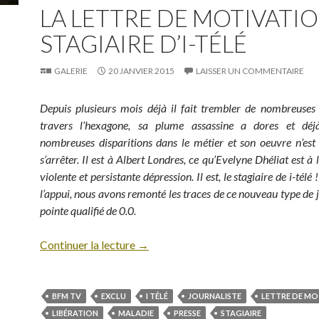
LA LETTRE DE MOTIVATI
STAGIAIRE D’I-TÉLÉ
GALERIE
20 JANVIER 2015
LAISSER UN COMMENTAIRE
Depuis plusieurs mois déjà il fait trembler de nombreuses
travers l’hexagone, sa plume assassine a dores et dé
nombreuses disparitions dans le métier et son oeuvre n’est
s’arrêter. Il est à Albert Londres, ce qu’Evelyne Dhéliat est à
violente et persistante dépression. Il est, le stagiaire de i-tél
l’appui, nous avons remonté les traces de ce nouveau type de j
pointe qualifié de 0.0.
Continuer la lecture
→
BFM TV
EXCLU
I TÉLÉ
JOURNALISTE
LETTRE DE MO
LIBÉRATION
MALADIE
PRESSE
STAGIAIRE