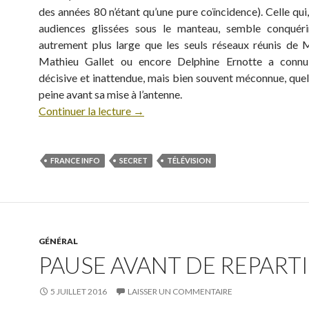
des années 80 n’étant qu’une pure coïncidence). Celle qui
audiences glissées sous le manteau, semble conquéri
autrement plus large que les seuls réseaux réunis de M
Mathieu Gallet ou encore Delphine Ernotte a conn
décisive et inattendue, mais bien souvent méconnue, quel
peine avant sa mise à l’antenne.
Continuer la lecture
→
FRANCE INFO
SECRET
TÉLÉVISION
GÉNÉRAL
PAUSE AVANT DE REPARTIR
5 JUILLET 2016
LAISSER UN COMMENTAIRE