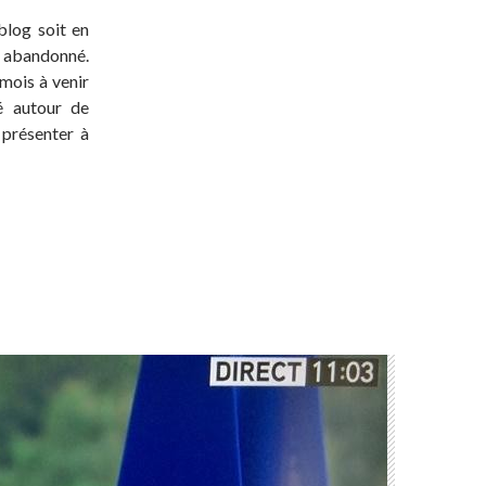
blog soit en
t abandonné.
 mois à venir
té autour de
 présenter à