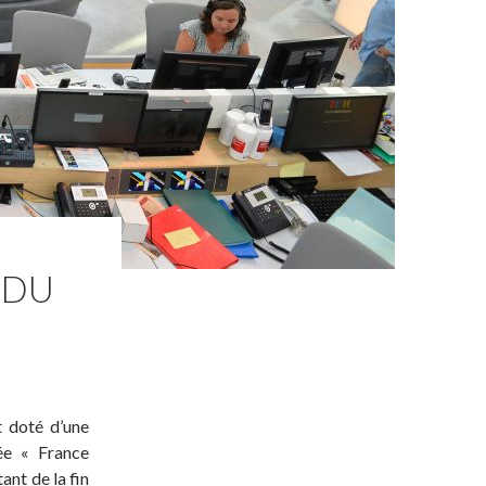
 DU
t doté d’une
ée « France
ant de la fin