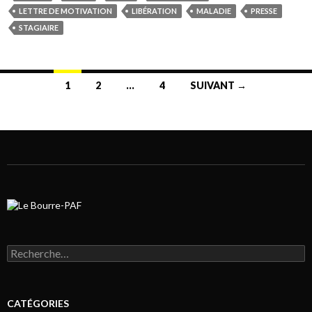
LETTRE DE MOTIVATION
LIBÉRATION
MALADIE
PRESSE
STAGIAIRE
1
2
…
4
SUIVANT →
Navigation au sein des articles
Rechercher :
CATÉGORIES