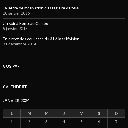
La lettre de motivation du stagiaire d’i-télé
20 janvier 2015
Un soir à Ponteau Combo
5 janvier 2015
En direct des coulisses du 31 à la télévision
31 décembre 2014
VOS PAF
CALENDRIER
JANVIER 2024
L
M
M
J
V
S
D
1
2
3
4
5
6
7