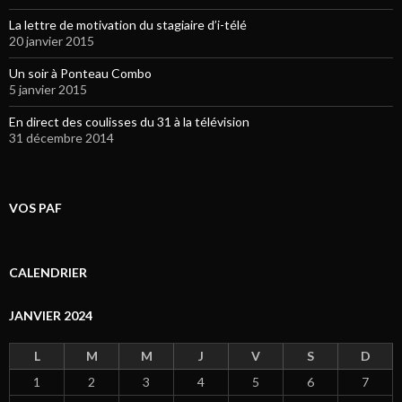
La lettre de motivation du stagiaire d’i-télé
20 janvier 2015
Un soir à Ponteau Combo
5 janvier 2015
En direct des coulisses du 31 à la télévision
31 décembre 2014
VOS PAF
CALENDRIER
JANVIER 2024
L
M
M
J
V
S
D
1
2
3
4
5
6
7