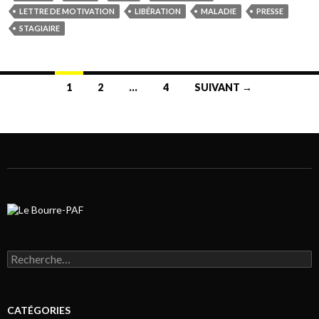
LETTRE DE MOTIVATION
LIBÉRATION
MALADIE
PRESSE
STAGIAIRE
1
2
…
4
SUIVANT →
Navigation au sein des articles
Rechercher :
CATÉGORIES