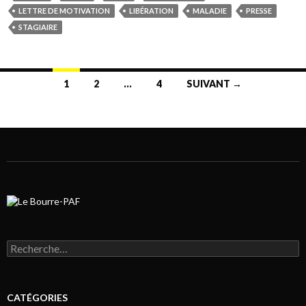
LETTRE DE MOTIVATION
LIBÉRATION
MALADIE
PRESSE
STAGIAIRE
1
2
…
4
SUIVANT →
Navigation au sein des articles
Rechercher :
CATÉGORIES