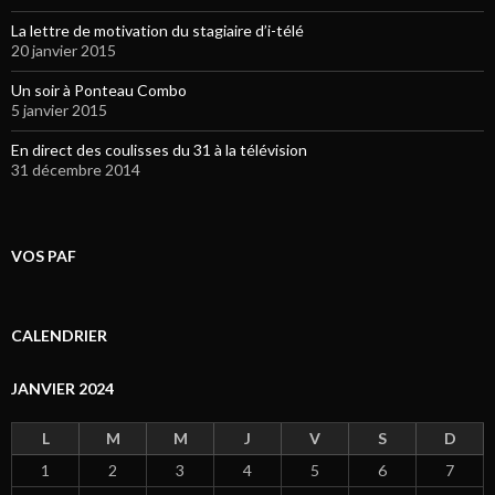
La lettre de motivation du stagiaire d’i-télé
20 janvier 2015
Un soir à Ponteau Combo
5 janvier 2015
En direct des coulisses du 31 à la télévision
31 décembre 2014
VOS PAF
CALENDRIER
JANVIER 2024
L
M
M
J
V
S
D
1
2
3
4
5
6
7