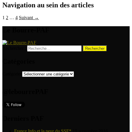
Navigation au sein des articles
1
2
…
4
Suivant →
Le Bourre-PAF
Rechercher :
Catégories
Catégories
@lebourrePAF
Derniers PAF
France Info et la peur du SSF*
19 septembre 2016