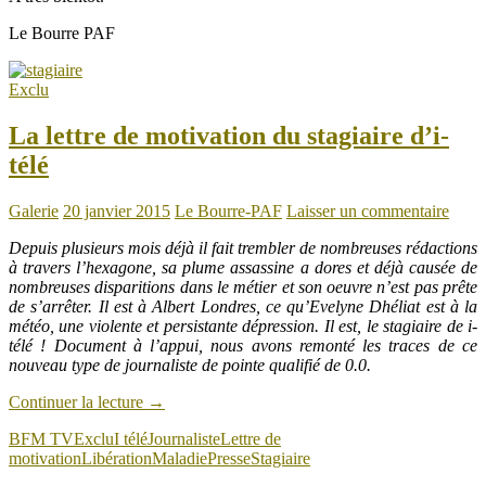
Le Bourre PAF
Exclu
La lettre de motivation du stagiaire d’i-
télé
Galerie
20 janvier 2015
Le Bourre-PAF
Laisser un commentaire
Depuis plusieurs mois déjà il fait trembler de nombreuses rédactions
à travers l’hexagone, sa plume assassine a dores et déjà causée de
nombreuses disparitions dans le métier et son oeuvre n’est pas prête
de s’arrêter. Il est à Albert Londres, ce qu’Evelyne Dhéliat est à la
météo, une violente et persistante dépression. Il est, le stagiaire de i-
télé ! Document à l’appui, nous avons remonté les traces de ce
nouveau type de journaliste de pointe qualifié de 0.0.
Continuer la lecture
→
BFM TV
Exclu
I télé
Journaliste
Lettre de
motivation
Libération
Maladie
Presse
Stagiaire