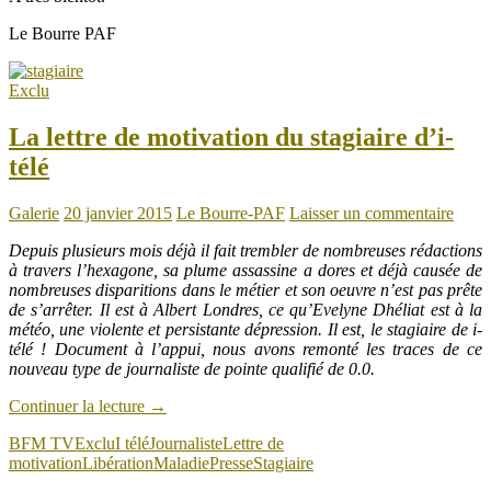
Le Bourre PAF
Exclu
La lettre de motivation du stagiaire d’i-
télé
Galerie
20 janvier 2015
Le Bourre-PAF
Laisser un commentaire
Depuis plusieurs mois déjà il fait trembler de nombreuses rédactions
à travers l’hexagone, sa plume assassine a dores et déjà causée de
nombreuses disparitions dans le métier et son oeuvre n’est pas prête
de s’arrêter. Il est à Albert Londres, ce qu’Evelyne Dhéliat est à la
météo, une violente et persistante dépression. Il est, le stagiaire de i-
télé ! Document à l’appui, nous avons remonté les traces de ce
nouveau type de journaliste de pointe qualifié de 0.0.
Continuer la lecture
→
BFM TV
Exclu
I télé
Journaliste
Lettre de
motivation
Libération
Maladie
Presse
Stagiaire