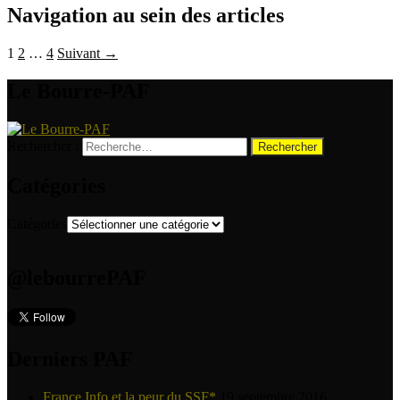
Navigation au sein des articles
1
2
…
4
Suivant →
Le Bourre-PAF
Rechercher :
Catégories
Catégories
@lebourrePAF
Derniers PAF
France Info et la peur du SSF*
19 septembre 2016