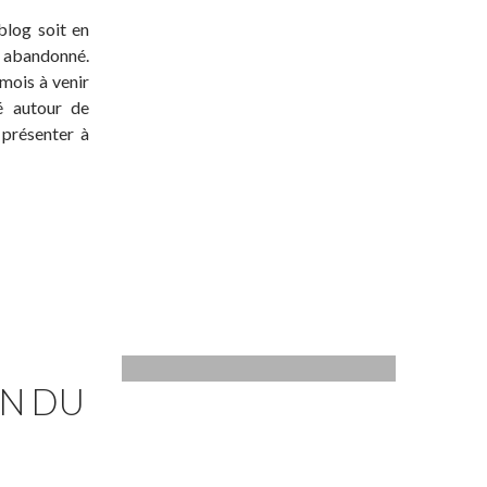
blog soit en
t abandonné.
 mois à venir
té autour de
 présenter à
ON DU