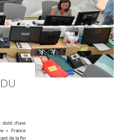
 DU
t doté d’une
ée « France
ant de la fin