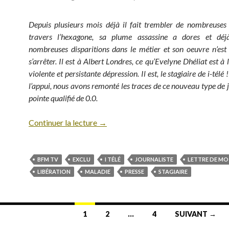
Depuis plusieurs mois déjà il fait trembler de nombreuses
travers l’hexagone, sa plume assassine a dores et dé
nombreuses disparitions dans le métier et son oeuvre n’est
s’arrêter. Il est à Albert Londres, ce qu’Evelyne Dhéliat est à
violente et persistante dépression. Il est, le stagiaire de i-tél
l’appui, nous avons remonté les traces de ce nouveau type de j
pointe qualifié de 0.0.
Continuer la lecture
→
BFM TV
EXCLU
I TÉLÉ
JOURNALISTE
LETTRE DE MO
LIBÉRATION
MALADIE
PRESSE
STAGIAIRE
1
2
…
4
SUIVANT →