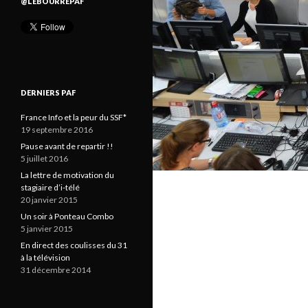
@LEBOURREPAF
DERNIERS PAF
France Info et la peur du SSF*
19 septembre 2016
Pause avant de repartir !!
5 juillet 2016
La lettre de motivation du
stagiaire d’i-télé
20 janvier 2015
Un soir à Ponteau Combo
5 janvier 2015
En direct des coulisses du 31
à la télévision
31 décembre 2014