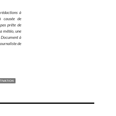
 rédactions à
jà causée de
 pas prête de
 la météo, une
é ! Document à
ournaliste de
TIVATION