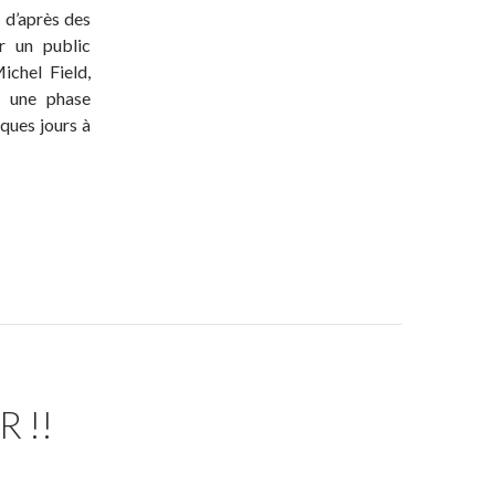
, d’après des
r un public
ichel Field,
u une phase
ques jours à
 !!