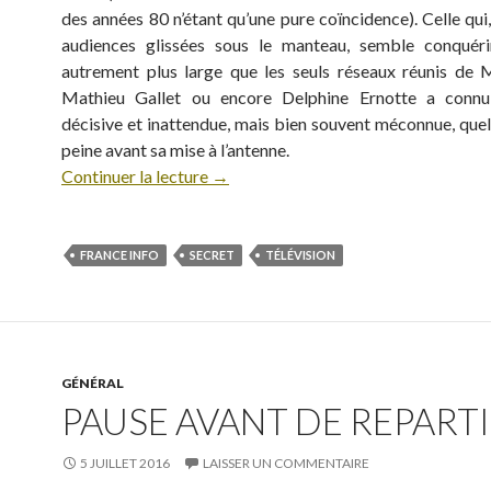
des années 80 n’étant qu’une pure coïncidence). Celle qui
audiences glissées sous le manteau, semble conquéri
autrement plus large que les seuls réseaux réunis de M
Mathieu Gallet ou encore Delphine Ernotte a conn
décisive et inattendue, mais bien souvent méconnue, quel
peine avant sa mise à l’antenne.
Continuer la lecture
→
FRANCE INFO
SECRET
TÉLÉVISION
GÉNÉRAL
PAUSE AVANT DE REPARTIR
5 JUILLET 2016
LAISSER UN COMMENTAIRE