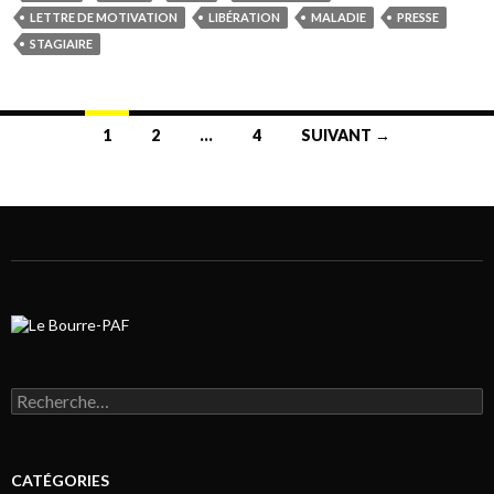
LETTRE DE MOTIVATION
LIBÉRATION
MALADIE
PRESSE
STAGIAIRE
1
2
…
4
SUIVANT →
Navigation au sein des articles
Rechercher :
CATÉGORIES