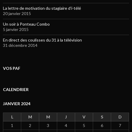
La lettre de motivation du stagiaire d’i-télé
20 janvier 2015
Un soir à Ponteau Combo
5 janvier 2015
En direct des coulisses du 31 à la télévision
31 décembre 2014
VOS PAF
CALENDRIER
JANVIER 2024
L
M
M
J
V
S
D
1
2
3
4
5
6
7