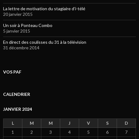
La lettre de motivation du stagiaire d’i-télé
20 janvier 2015
Un soir à Ponteau Combo
5 janvier 2015
En direct des coulisses du 31 à la télévision
31 décembre 2014
VOS PAF
CALENDRIER
JANVIER 2024
L
M
M
J
V
S
D
1
2
3
4
5
6
7