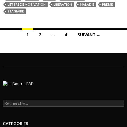
LETTRE DE MOTIVATION
LIBÉRATION
MALADIE
PRESSE
STAGIAIRE
1
2
…
4
SUIVANT →
Navigation au sein des articles
Rechercher :
CATÉGORIES