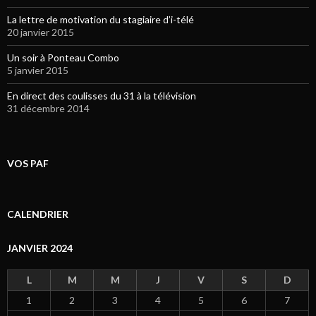
La lettre de motivation du stagiaire d’i-télé
20 janvier 2015
Un soir à Ponteau Combo
5 janvier 2015
En direct des coulisses du 31 à la télévision
31 décembre 2014
VOS PAF
CALENDRIER
JANVIER 2024
L
M
M
J
V
S
D
1
2
3
4
5
6
7