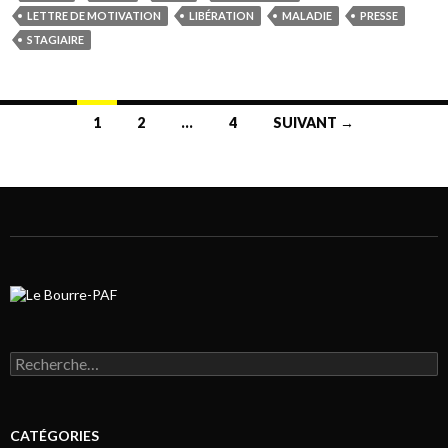
LETTRE DE MOTIVATION
LIBÉRATION
MALADIE
PRESSE
STAGIAIRE
1
2
…
4
SUIVANT →
Navigation au sein des articles
Rechercher :
CATÉGORIES