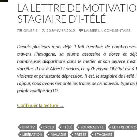
LA LETTRE DE MOTIVATI
STAGIAIRE D’I-TÉLÉ
GALERIE
20 JANVIER 2015
LAISSER UN COMMENTAIRE
Depuis plusieurs mois déjà il fait trembler de nombreuses
travers l’hexagone, sa plume assassine a dores et dé
nombreuses disparitions dans le métier et son oeuvre n’est
s’arrêter. Il est à Albert Londres, ce qu’Evelyne Dhéliat est à
violente et persistante dépression. Il est, le stagiaire de i-tél
l’appui, nous avons remonté les traces de ce nouveau type de j
pointe qualifié de 0.0.
Continuer la lecture
→
BFM TV
EXCLU
I TÉLÉ
JOURNALISTE
LETTRE DE MO
LIBÉRATION
MALADIE
PRESSE
STAGIAIRE