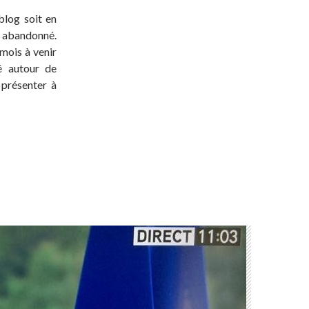
blog soit en
t abandonné.
 mois à venir
té autour de
 présenter à