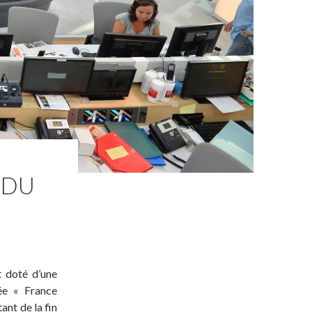
 DU
t doté d’une
ée « France
ant de la fin