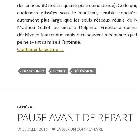
des années 80 n’étant qu’une pure coïncidence). Celle qui
audiences glissées sous le manteau, semble conquéri
autrement plus large que les seuls réseaux réunis de M
Mathieu Gallet ou encore Delphine Ernotte a conn
décisive et inattendue, mais bien souvent méconnue, quel
peine avant sa mise à l’antenne.
Continuer la lecture
→
FRANCE INFO
SECRET
TÉLÉVISION
GÉNÉRAL
PAUSE AVANT DE REPARTIR
5 JUILLET 2016
LAISSER UN COMMENTAIRE