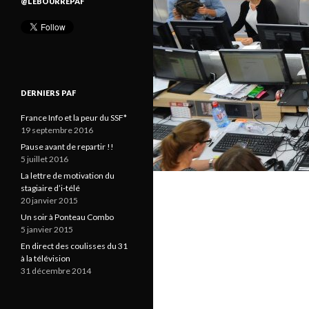
@LEBOURREPAF
DERNIERS PAF
France Info et la peur du SSF*
19 septembre 2016
Pause avant de repartir !!
5 juillet 2016
La lettre de motivation du
stagiaire d’i-télé
20 janvier 2015
Un soir à Ponteau Combo
5 janvier 2015
En direct des coulisses du 31
à la télévision
31 décembre 2014