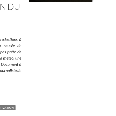
ON DU
 rédactions à
jà causée de
 pas prête de
 la météo, une
é ! Document à
ournaliste de
TIVATION