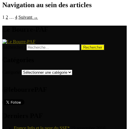
Navigation au sein des articles
1
2
…
4
Suivant →
Le Bourre-PAF
Rechercher :
Catégories
Catégories
@lebourrePAF
Derniers PAF
France Info et la peur du SSF*
19 septembre 2016