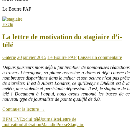
Le Bourre PAF
Exclu
La lettre de motivation du stagiaire d’i-
télé
Galerie
20 janvier 2015
Le Bourre-PAF
Laisser un commentaire
Depuis plusieurs mois déjà il fait trembler de nombreuses rédactions
à travers l’hexagone, sa plume assassine a dores et déjà causée de
nombreuses disparitions dans le métier et son oeuvre n’est pas prête
de s’arrêter. Il est à Albert Londres, ce qu’Evelyne Dhéliat est à la
météo, une violente et persistante dépression. Il est, le stagiaire de i-
télé ! Document à l’appui, nous avons remonté les traces de ce
nouveau type de journaliste de pointe qualifié de 0.0.
Continuer la lecture
→
BFM TV
Exclu
I télé
Journaliste
Lettre de
motivation
Libération
Maladie
Presse
Stagiaire