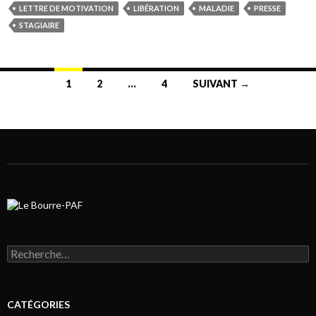
LETTRE DE MOTIVATION
LIBÉRATION
MALADIE
PRESSE
STAGIAIRE
1
2
…
4
SUIVANT →
Navigation au sein des articles
Rechercher :
CATÉGORIES