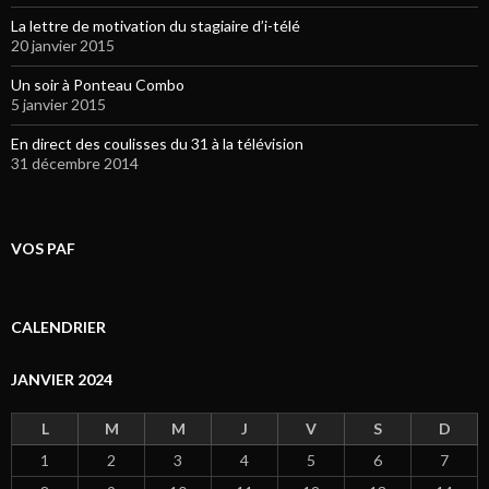
La lettre de motivation du stagiaire d’i-télé
20 janvier 2015
Un soir à Ponteau Combo
5 janvier 2015
En direct des coulisses du 31 à la télévision
31 décembre 2014
VOS PAF
CALENDRIER
JANVIER 2024
L
M
M
J
V
S
D
1
2
3
4
5
6
7