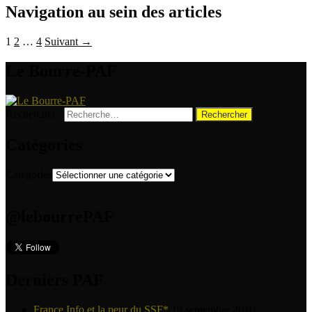
Navigation au sein des articles
1
2
…
4
Suivant →
Le Bourre-PAF
Rechercher :
Catégories
Catégories
@lebourrePAF
Derniers PAF
France Info et la peur du SSF*
19 septembre 2016