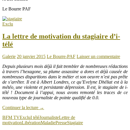
Le Bourre PAF
Exclu
La lettre de motivation du stagiaire d’i-
télé
Galerie
20 janvier 2015
Le Bourre-PAF
Laisser un commentaire
Depuis plusieurs mois déjà il fait trembler de nombreuses rédactions
à travers l’hexagone, sa plume assassine a dores et déjà causée de
nombreuses disparitions dans le métier et son oeuvre n’est pas prête
de s’arrêter. Il est à Albert Londres, ce qu’Evelyne Dhéliat est à la
météo, une violente et persistante dépression. Il est, le stagiaire de i-
télé ! Document à l’appui, nous avons remonté les traces de ce
nouveau type de journaliste de pointe qualifié de 0.0.
Continuer la lecture
→
BFM TV
Exclu
I télé
Journaliste
Lettre de
motivation
Libération
Maladie
Presse
Stagiaire