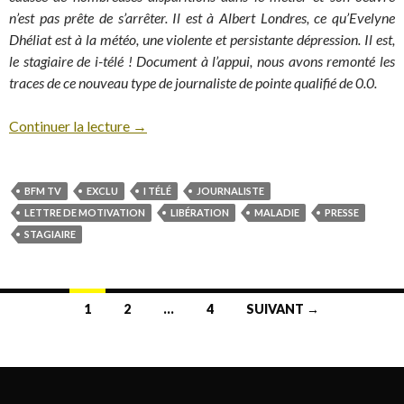
n’est pas prête de s’arrêter. Il est à Albert Londres, ce qu’Evelyne
Dhéliat est à la météo, une violente et persistante dépression. Il est,
le stagiaire de i-télé ! Document à l’appui, nous avons remonté les
traces de ce nouveau type de journaliste de pointe qualifié de 0.0.
Continuer la lecture
→
BFM TV
EXCLU
I TÉLÉ
JOURNALISTE
LETTRE DE MOTIVATION
LIBÉRATION
MALADIE
PRESSE
STAGIAIRE
1
2
…
4
SUIVANT →
Navigation au sein des articles