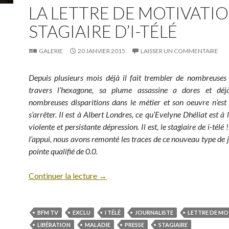
LA LETTRE DE MOTIVATI
STAGIAIRE D’I-TÉLÉ
GALERIE
20 JANVIER 2015
LAISSER UN COMMENTAIRE
Depuis plusieurs mois déjà il fait trembler de nombreuses
travers l’hexagone, sa plume assassine a dores et dé
nombreuses disparitions dans le métier et son oeuvre n’est
s’arrêter. Il est à Albert Londres, ce qu’Evelyne Dhéliat est à
violente et persistante dépression. Il est, le stagiaire de i-tél
l’appui, nous avons remonté les traces de ce nouveau type de j
pointe qualifié de 0.0.
Continuer la lecture
→
BFM TV
EXCLU
I TÉLÉ
JOURNALISTE
LETTRE DE MO
LIBÉRATION
MALADIE
PRESSE
STAGIAIRE