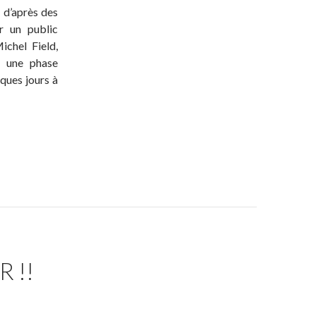
, d’après des
r un public
ichel Field,
u une phase
ques jours à
 !!