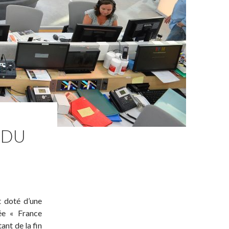
 DU
t doté d’une
ée « France
ant de la fin