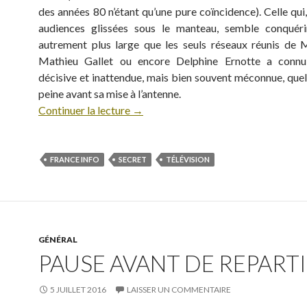
des années 80 n’étant qu’une pure coïncidence). Celle qui
audiences glissées sous le manteau, semble conquéri
autrement plus large que les seuls réseaux réunis de M
Mathieu Gallet ou encore Delphine Ernotte a conn
décisive et inattendue, mais bien souvent méconnue, quel
peine avant sa mise à l’antenne.
Continuer la lecture
→
FRANCE INFO
SECRET
TÉLÉVISION
GÉNÉRAL
PAUSE AVANT DE REPARTIR
5 JUILLET 2016
LAISSER UN COMMENTAIRE