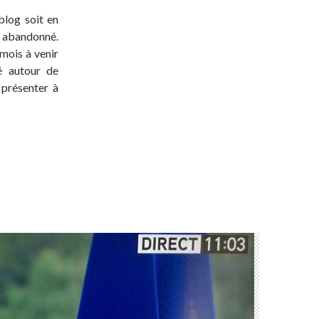
blog soit en
t abandonné.
 mois à venir
té autour de
 présenter à