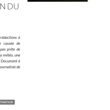
ON DU
 rédactions à
jà causée de
 pas prête de
 la météo, une
é ! Document à
ournaliste de
TIVATION