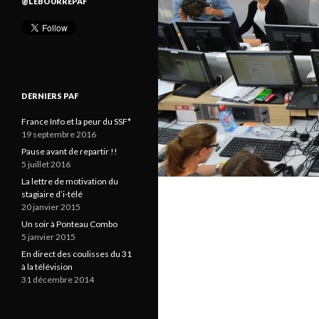
@LEBOURREPAF
DERNIERS PAF
France Info et la peur du SSF*
19 septembre 2016
Pause avant de repartir !!
5 juillet 2016
La lettre de motivation du
stagiaire d’i-télé
20 janvier 2015
Un soir à Ponteau Combo
5 janvier 2015
En direct des coulisses du 31
à la télévision
31 décembre 2014