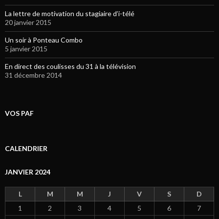
La lettre de motivation du stagiaire d’i-télé
20 janvier 2015
Un soir à Ponteau Combo
5 janvier 2015
En direct des coulisses du 31 à la télévision
31 décembre 2014
VOS PAF
CALENDRIER
JANVIER 2024
L
M
M
J
V
S
D
1
2
3
4
5
6
7