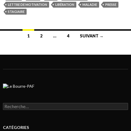
LETTRE DE MOTIVATION
LIBÉRATION
MALADIE
PRESSE
STAGIAIRE
1
2
…
4
SUIVANT →
Navigation au sein des articles
Rechercher :
CATÉGORIES