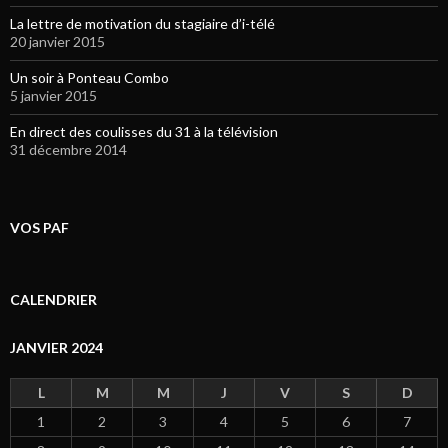
La lettre de motivation du stagiaire d’i-télé
20 janvier 2015
Un soir à Ponteau Combo
5 janvier 2015
En direct des coulisses du 31 à la télévision
31 décembre 2014
VOS PAF
CALENDRIER
JANVIER 2024
L
M
M
J
V
S
D
1
2
3
4
5
6
7