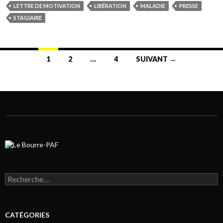
LETTRE DE MOTIVATION
LIBÉRATION
MALADIE
PRESSE
STAGIAIRE
1
2
…
4
SUIVANT →
Navigation au sein des articles
Rechercher :
CATÉGORIES