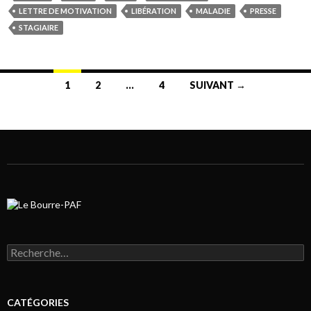
LETTRE DE MOTIVATION
LIBÉRATION
MALADIE
PRESSE
STAGIAIRE
1
2
…
4
SUIVANT →
Navigation au sein des articles
Rechercher :
CATÉGORIES