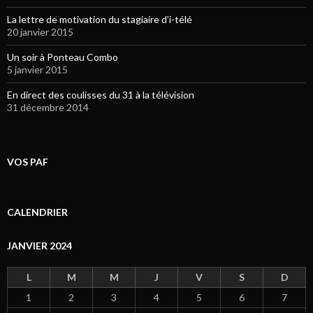
La lettre de motivation du stagiaire d’i-télé
20 janvier 2015
Un soir à Ponteau Combo
5 janvier 2015
En direct des coulisses du 31 à la télévision
31 décembre 2014
VOS PAF
CALENDRIER
JANVIER 2024
L
M
M
J
V
S
D
1
2
3
4
5
6
7