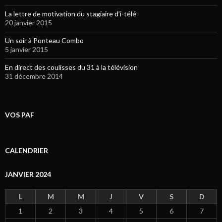
La lettre de motivation du stagiaire d’i-télé
20 janvier 2015
Un soir à Ponteau Combo
5 janvier 2015
En direct des coulisses du 31 à la télévision
31 décembre 2014
VOS PAF
CALENDRIER
JANVIER 2024
L
M
M
J
V
S
D
1
2
3
4
5
6
7