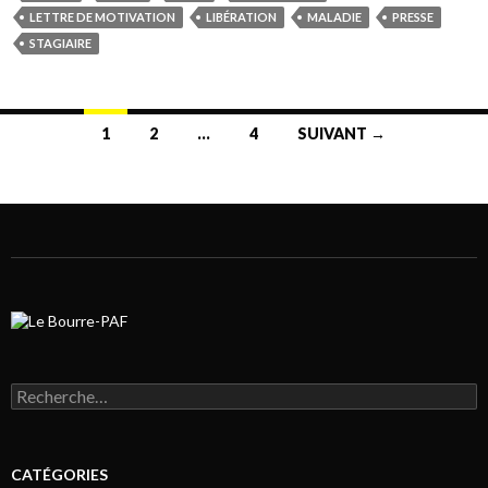
LETTRE DE MOTIVATION
LIBÉRATION
MALADIE
PRESSE
STAGIAIRE
1
2
…
4
SUIVANT →
Navigation au sein des articles
Rechercher :
CATÉGORIES