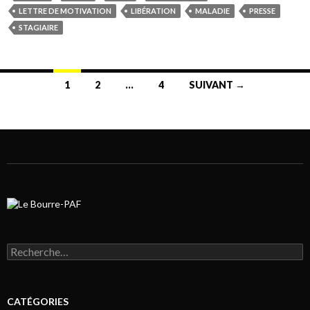
LETTRE DE MOTIVATION
LIBÉRATION
MALADIE
PRESSE
STAGIAIRE
1
2
…
4
SUIVANT →
Navigation au sein des articles
Rechercher :
CATÉGORIES