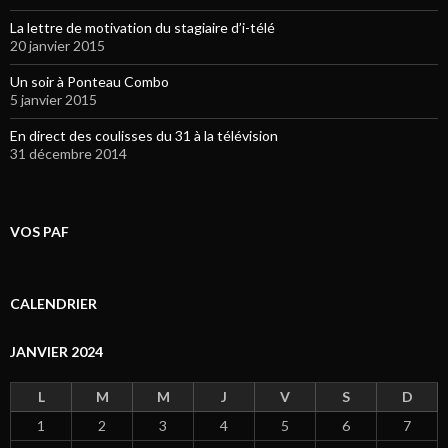
La lettre de motivation du stagiaire d’i-télé
20 janvier 2015
Un soir à Ponteau Combo
5 janvier 2015
En direct des coulisses du 31 à la télévision
31 décembre 2014
VOS PAF
CALENDRIER
JANVIER 2024
L
M
M
J
V
S
D
1
2
3
4
5
6
7