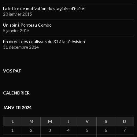
La lettre de motivation du stagiaire d’i-télé
20 janvier 2015
Un soir à Ponteau Combo
5 janvier 2015
En direct des coulisses du 31 à la télévision
31 décembre 2014
VOS PAF
CALENDRIER
JANVIER 2024
L
M
M
J
V
S
D
1
2
3
4
5
6
7