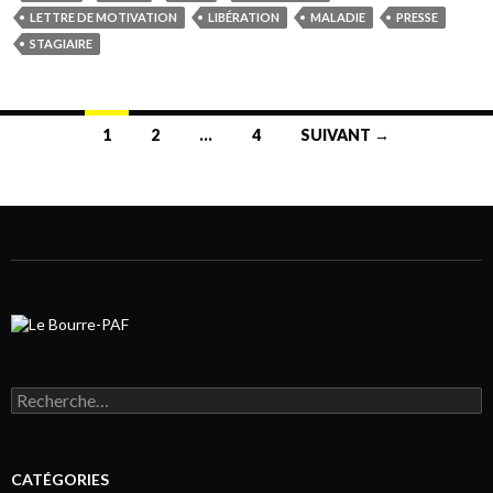
LETTRE DE MOTIVATION
LIBÉRATION
MALADIE
PRESSE
STAGIAIRE
1
2
…
4
SUIVANT →
Navigation au sein des articles
Rechercher :
CATÉGORIES