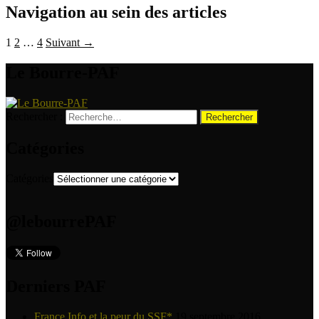
Navigation au sein des articles
1
2
…
4
Suivant →
Le Bourre-PAF
Rechercher :
Catégories
Catégories
@lebourrePAF
Derniers PAF
France Info et la peur du SSF*
19 septembre 2016