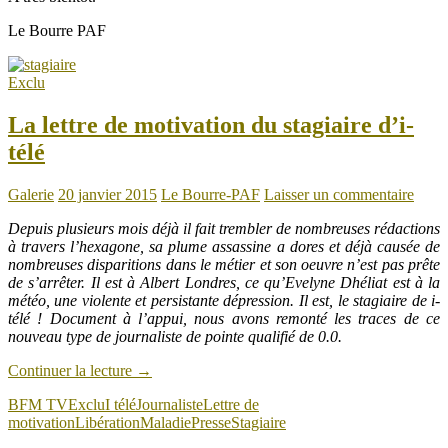
Le Bourre PAF
Exclu
La lettre de motivation du stagiaire d’i-
télé
Galerie
20 janvier 2015
Le Bourre-PAF
Laisser un commentaire
Depuis plusieurs mois déjà il fait trembler de nombreuses rédactions
à travers l’hexagone, sa plume assassine a dores et déjà causée de
nombreuses disparitions dans le métier et son oeuvre n’est pas prête
de s’arrêter. Il est à Albert Londres, ce qu’Evelyne Dhéliat est à la
météo, une violente et persistante dépression. Il est, le stagiaire de i-
télé ! Document à l’appui, nous avons remonté les traces de ce
nouveau type de journaliste de pointe qualifié de 0.0.
Continuer la lecture
→
BFM TV
Exclu
I télé
Journaliste
Lettre de
motivation
Libération
Maladie
Presse
Stagiaire