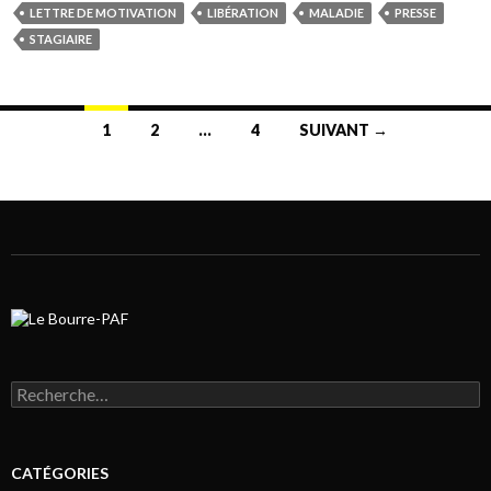
LETTRE DE MOTIVATION
LIBÉRATION
MALADIE
PRESSE
STAGIAIRE
1
2
…
4
SUIVANT →
Navigation au sein des articles
Rechercher :
CATÉGORIES