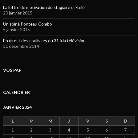
La lettre de motivation du stagiaire d’i-télé
20 janvier 2015
Un soir à Ponteau Combo
5 janvier 2015
En direct des coulisses du 31 à la télévision
31 décembre 2014
VOS PAF
CALENDRIER
JANVIER 2024
L
M
M
J
V
S
D
1
2
3
4
5
6
7